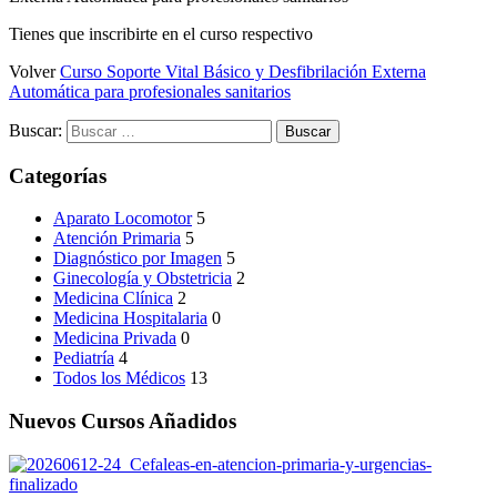
Tienes que inscribirte en el curso respectivo
Volver
Curso Soporte Vital Básico y Desfibrilación Externa
Automática para profesionales sanitarios
Buscar:
Categorías
Aparato Locomotor
5
Atención Primaria
5
Diagnóstico por Imagen
5
Ginecología y Obstetricia
2
Medicina Clínica
2
Medicina Hospitalaria
0
Medicina Privada
0
Pediatría
4
Todos los Médicos
13
Nuevos Cursos Añadidos