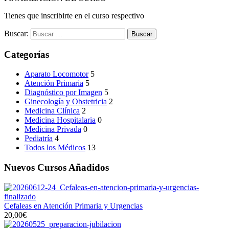
Tienes que inscribirte en el curso respectivo
Buscar:
Categorías
Aparato Locomotor
5
Atención Primaria
5
Diagnóstico por Imagen
5
Ginecología y Obstetricia
2
Medicina Clínica
2
Medicina Hospitalaria
0
Medicina Privada
0
Pediatría
4
Todos los Médicos
13
Nuevos Cursos Añadidos
Cefaleas en Atención Primaria y Urgencias
20,00€