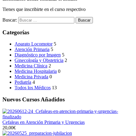
Tienes que inscribirte en el curso respectivo
Buscar:
Categorías
Aparato Locomotor
5
Atención Primaria
5
Diagnóstico por Imagen
5
Ginecología y Obstetricia
2
Medicina Clínica
2
Medicina Hospitalaria
0
Medicina Privada
0
Pediatría
4
Todos los Médicos
13
Nuevos Cursos Añadidos
Cefaleas en Atención Primaria y Urgencias
20,00€