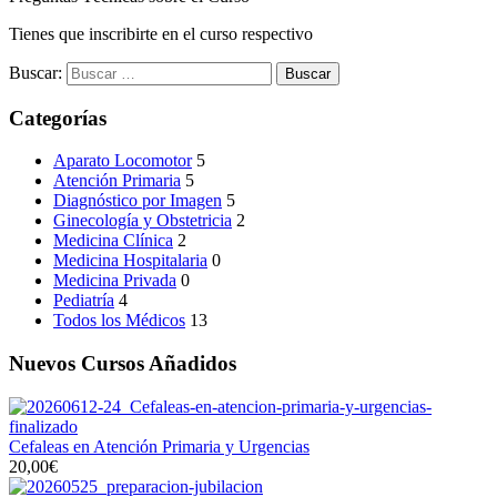
Tienes que inscribirte en el curso respectivo
Buscar:
Categorías
Aparato Locomotor
5
Atención Primaria
5
Diagnóstico por Imagen
5
Ginecología y Obstetricia
2
Medicina Clínica
2
Medicina Hospitalaria
0
Medicina Privada
0
Pediatría
4
Todos los Médicos
13
Nuevos Cursos Añadidos
Cefaleas en Atención Primaria y Urgencias
20,00€